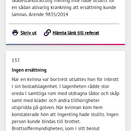
skadeståndsrättslig mening inte hade utsatts för
en sådan allvarlig kränkning att ersättning kunde
lämnas. Ärende 9835/2014
Skriv ut
Hämta länk till referat
137
Ingen ersättning
När en kvinna var bortrest utsattes hon för inbrott
i sin bostadslägenhet. I lägenheten rådde stor
oreda i samtliga rum med utdragna lådor och skåp
samt med kläder och andra tillhörigheter
utspridda på golven. När kvinnan kom hem
konstaterade hon att ingenting hade stulits. Ingen
person kunde bindas till brottet.
Brottsoffermyndigheten, som i sitt beslut