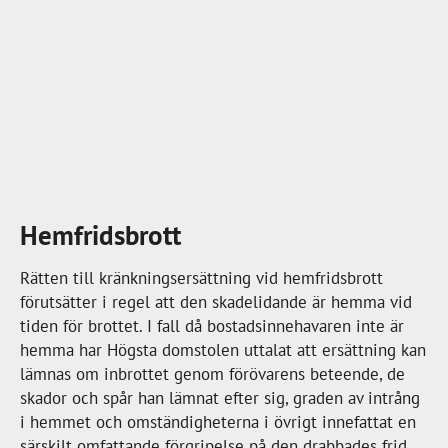
Hemfridsbrott
Rätten till kränkningsersättning vid hemfridsbrott
förutsätter i regel att den skadelidande är hemma vid
tiden för brottet. I fall då bostadsinnehavaren inte är
hemma har Högsta domstolen uttalat att ersättning kan
lämnas om inbrottet genom förövarens beteende, de
skador och spår han lämnat efter sig, graden av intrång
i hemmet och omständigheterna i övrigt innefattat en
särskilt omfattande förgripelse på den drabbades frid