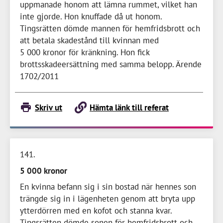
uppmanade honom att lämna rummet, vilket han
inte gjorde. Hon knuffade då ut honom.
Tingsrätten dömde mannen för hemfridsbrott och
att betala skadestånd till kvinnan med
5 000 kronor
för kränkning. Hon fick
brottsskadeersättning med samma belopp. Ärende
1702/2011
Skriv ut
Hämta länk till referat
141
5 000 kronor
En kvinna befann sig i sin bostad när hennes son
trängde sig in i lägenheten genom att bryta upp
ytterdörren med en kofot och stanna kvar.
Tingsrätten dömde sonen för hemfridsbrott och