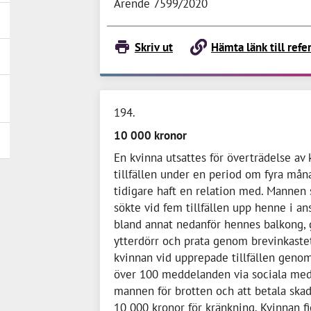
Ärende 7599/2020
Skriv ut
Hämta länk till refe
194
10 000 kronor
En kvinna utsattes för överträdelse av 
tillfällen under en period om fyra må
tidigare haft en relation med. Mannen
sökte vid fem tillfällen upp henne i an
bland annat nedanför hennes balkong,
ytterdörr och prata genom brevinkast
kvinnan vid upprepade tillfällen genom
över 100 meddelanden via sociala med
mannen för brotten och att betala ska
10 000 kronor
för kränkning. Kvinnan f