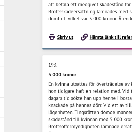
att betala ett medgivet skadestånd för
Brottsskadeersättning lämnades med
dömt ut, vilket var
5 000 kronor
. Ären
Skriv ut
Hämta länk till refe
193
5 000 kronor
En kvinna utsattes för överträdelse a
hon tidigare haft en relation med. Vid t
dagars tid sökte han upp henne i bost
knackade på hennes dörr. Vid ett av till
lägenheten. Tingsrätten dömde mannen 
skadestånd till kvinnan med
5 000 kro
Brottsoffermyndigheten lämnade ersä