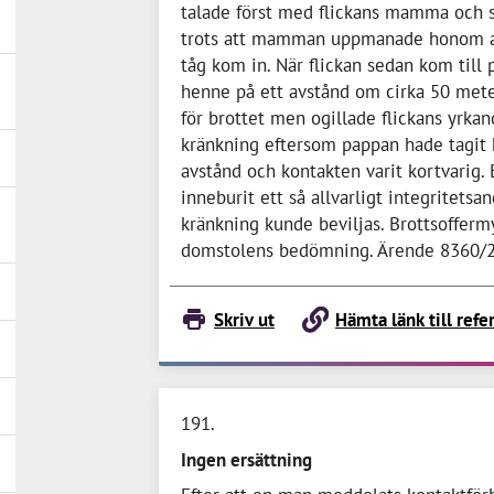
talade först med flickans mamma och s
trots att mamman uppmanade honom at
tåg kom in. När flickan sedan kom till 
henne på ett avstånd om cirka 50 met
för brottet men ogillade flickans yrka
kränkning eftersom pappan hade tagit 
avstånd och kontakten varit kortvarig.
inneburit ett så allvarligt integritetsa
kränkning kunde beviljas. Brottsoffer
domstolens bedömning. Ärende 8360/
Skriv ut
Hämta länk till refe
191
Ingen ersättning