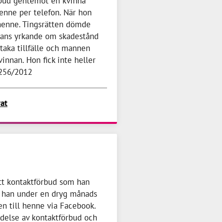
rbud gentemot en kvinna
 henne per telefon. När hon
 henne. Tingsrätten dömde
nans yrkande om skadestånd
taka tillfälle och mannen
innan. Hon fick inte heller
6256/2012
rat
ett kontaktförbud som han
 han under en dryg månads
en till henne via Facebook.
delse av kontaktförbud och