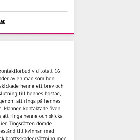
rat
kontaktförbud vid totalt 16
nader av en man som hon
 skickade henne ett brev och
slutning till hennes bostad,
 genom att ringa på hennes
et. Mannen kontaktade även
 att ringa henne och skicka
ier. Tingsrätten dömde
destånd till kvinnan med
ick brottsskadeersättning med