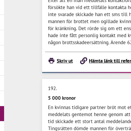
Efter att en man meddelats kontaktfö
försökte han vid ett tillfälle kontakta
inte svarade skickade han ett sms till
mannen för brottet men ogillade kvin
för kränkning. Det rörde sig om ett ens
hade inte fått personlig kontakt med kv
någon brottsskadeersättning. Ärende 
Skriv ut
Hämta länk till refe
192
5 000 kronor
En kvinnas tidigare partner bröt mot 
meddelats gentemot henne genom att
tid skickade ett stort antal meddeland
Tingsrätten dömde mannen för överträ