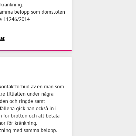
 kränkning.
 samma belopp som domstolen
de 11246/2014
rat
v kontaktförbud av en man som
re tillfällen under några
aden och ringde samt
fällena gick han också in i
för brotten och att betala
nor
för kränkning.
ttning med samma belopp.