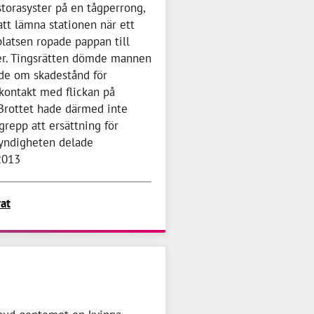
torasyster på en tågperrong,
t lämna stationen när ett
platsen ropade pappan till
er. Tingsrätten dömde mannen
nde om skadestånd för
kontakt med flickan på
 Brottet hade därmed inte
ngrepp att ersättning för
myndigheten delade
2013
rat