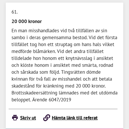
61
20 000 kronor
En man misshandlades vid två tillfällen av sin
sambo i deras gemensamma bestod. Vid det första
tillfället tog hon ett struptag om hans hals vilket
medförde blåmärken. Vid det andra tillfället
tilldelade hon honom ett knytnävsslag i ansiktet
och klöste honom i ansiktet med smärta, rodnad
och sårskada som följd. Tingsrätten dömde
kvinnan för två fall av misshandel och att betala
skadestånd för kränkning med
20 000 kronor
.
Brottsskadeersättning lämnades med det utdömda
beloppet. Ärende 6047/2019
Skriv ut
Hämta länk till referat