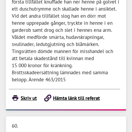
första tillfället knuffade han ner henne på golvet i
ett duschutrymme och skallade henne i ansiktet.
Vid det andra tillfället slog han en dörr mot
henne upprepade gånger, tryckte in henne i en
garderob samt drog och slet i hennes ena arm.
Våldet medförde smärta, hudavskrapningar,
svullnader, ledutgjutning och blåmärken.
Tingsrätten dömde mannen för misshandel och
att betala skadestånd till kvinnan med
15 000 kronor
för kränkning.
Brottsskadeersättning lämnades med samma
belopp. Ärende 463/2015
Skriv ut
Hämta länk till referat
60