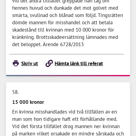
vid det andra tillfället greppade han tag om
hennes huvud och dunkade det mot golvet med
smärta, svullnad och blånad som följd. Tingsrätten
dömde mannen för misshandel och att betala
skadestånd till kvinnan med
10 000 kronor
för
kränkning. Brottsskadeersättning lämnades med
det beloppet. Ärende 6728/2013
Skriv ut
Hämta länk till referat
58
15 000 kronor
En kvinna misshandlades vid två tillfällen av en
man som hon tidigare haft ett förhållande med.
Vid det första tillfället drog mannen ner kvinnan
på marken vilket orsakade en mindre sårskada och