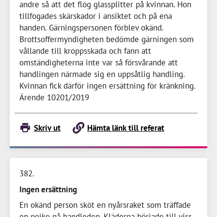
andre så att det flög glassplitter på kvinnan. Hon
tillfogades skärskador i ansiktet och på ena
handen. Gärningspersonen förblev okänd.
Brottsoffermyndigheten bedömde gärningen som
vållande till kroppsskada och fann att
omständigheterna inte var så försvårande att
handlingen närmade sig en uppsåtlig handling.
Kvinnan fick därför ingen ersättning för kränkning.
Ärende 10201/2019
Skriv ut
Hämta länk till referat
382
Ingen ersättning
En okänd person sköt en nyårsraket som träffade
en pojke på handleden. Kläderna började till viss