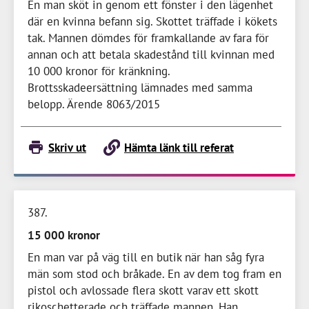
En man sköt in genom ett fönster i den lägenhet
där en kvinna befann sig. Skottet träffade i kökets
tak. Mannen dömdes för framkallande av fara för
annan och att betala skadestånd till kvinnan med
10 000 kronor
för kränkning.
Brottsskadeersättning lämnades med samma
belopp. Ärende 8063/2015
Skriv ut
Hämta länk till referat
387
15 000 kronor
En man var på väg till en butik när han såg fyra
män som stod och bråkade. En av dem tog fram en
pistol och avlossade flera skott varav ett skott
rikoschetterade och träffade mannen. Han