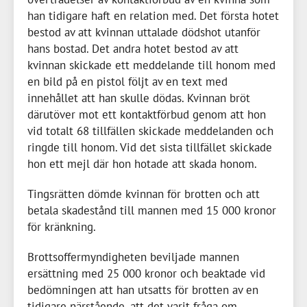
han tidigare haft en relation med. Det första hotet
bestod av att kvinnan uttalade dödshot utanför
hans bostad. Det andra hotet bestod av att
kvinnan skickade ett meddelande till honom med
en bild på en pistol följt av en text med
innehållet att han skulle dödas. Kvinnan bröt
därutöver mot ett kontaktförbud genom att hon
vid totalt 68 tillfällen skickade meddelanden och
ringde till honom. Vid det sista tillfället skickade
hon ett mejl där hon hotade att skada honom.
Tingsrätten dömde kvinnan för brotten och att
betala skadestånd till mannen med
15 000 kronor
för kränkning.
Brottsoffermyndigheten beviljade mannen
ersättning med
25 000 kronor
och beaktade vid
bedömningen att han utsatts för brotten av en
tidigare närstående, att det varit fråga om