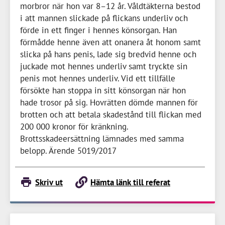
morbror när hon var 8–
12 år
. Våldtäkterna bestod
i att mannen slickade på flickans underliv och
förde in ett finger i hennes könsorgan. Han
förmådde henne även att onanera åt honom samt
slicka på hans penis, lade sig bredvid henne och
juckade mot hennes underliv samt tryckte sin
penis mot hennes underliv. Vid ett tillfälle
försökte han stoppa in sitt könsorgan när hon
hade trosor på sig. Hovrätten dömde mannen för
brotten och att betala skadestånd till flickan med
200 000 kronor
för kränkning.
Brottsskadeersättning lämnades med samma
belopp. Ärende 5019/2017
Skriv ut
Hämta länk till referat