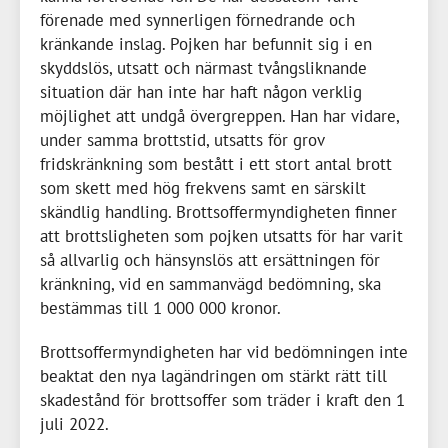
förenade med synnerligen förnedrande och
kränkande inslag. Pojken har befunnit sig i en
skyddslös, utsatt och närmast tvångsliknande
situation där han inte har haft någon verklig
möjlighet att undgå övergreppen. Han har vidare,
under samma brottstid, utsatts för grov
fridskränkning som bestått i ett stort antal brott
som skett med hög frekvens samt en särskilt
skändlig handling. Brottsoffermyndigheten finner
att brottsligheten som pojken utsatts för har varit
så allvarlig och hänsynslös att ersättningen för
kränkning, vid en sammanvägd bedömning, ska
bestämmas till
1 000 000 kronor
.
Brottsoffermyndigheten har vid bedömningen inte
beaktat den nya lagändringen om stärkt rätt till
skadestånd för brottsoffer som träder i kraft den 1
juli 2022.