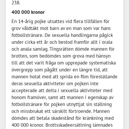
238
400 000 kronor
En
14-årig
pojke utsattes vid flera tillfällen för
grov våldtäkt mot barn av en man som var hans
fotbollstränare. De sexuella handlingarna pågick
under cirka ett år och bestod framför allt i orala
och anala samlag. Tingsrätten dömde mannen för
brotten, som bedömdes som grova med hänsyn
till att det varit fråga om upprepade systematiska
övergrepp som pågått under en längre tid, att
mannen hotat med att sprida en film föreställande
deras sexuella aktiviteter om pojken inte
accepterade att delta i sexuella aktiviteter med
honom framöver, samt att mannen i egenskap av
fotbollstränare för pojken utnyttjat sin ställning
och missbrukat ett särskilt förtroende. Mannen
dömdes att betala skadestånd för kränkning med
400 000 kronor
. Brottsskadeersättning lämnades