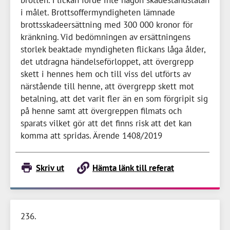
brotten. Flickan förde inte någon skadeståndstalan
i målet. Brottsoffermyndigheten lämnade
brottsskadeersättning med
300 000 kronor
för
kränkning. Vid bedömningen av ersättningens
storlek beaktade myndigheten flickans låga ålder,
det utdragna händelseförloppet, att övergrepp
skett i hennes hem och till viss del utförts av
närstående till henne, att övergrepp skett mot
betalning, att det varit fler än en som förgripit sig
på henne samt att övergreppen filmats och
sparats vilket gör att det finns risk att det kan
komma att spridas. Ärende 1408/2019
Skriv ut
Hämta länk till referat
236