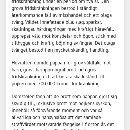
fridskränkning under en period om två år. Den
grova fridskränkningen bestod i ständigt
återkommande fall av misshandel och ett olaga
tvång. Våldet innefattade bl.a. slag, sparkar,
skallningar, hårdragningar med kraftigt håravfall,
upprepat våld mot könsdelar och ögon, stick med
tillhygge och kraftig böjning av fingrar. Det olaga
tvånget bestod i en mycket skändlig handling.
Hovrätten dömde pappan för grov våldtäkt mot
barn, grovt barnpornografibrott och grov
fridskränkning och att betala skadestånd till
pojken med
700 000 kronor
för kränkning.
Domstolen fann att de brott som pappan gjort sig
skyldig till, inklusive brott mot pojkens syskon,
innehöll så försvårande moment och var så
allvarliga och hänsynslösa att det samlade
straffvärdet motsvarade fängelse i fjorton år, det