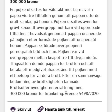
300 000 kronor
En pojke utsattes för våldtäkt mot barn av sin
pappa vid tre tillfällen genom att pappan utförde
oralt samlag på honom. Pojken utsattes även för
grovt sexuellt övergrepp mot barn vid upprepade
tillfällen, i huvudsak genom att pappan onanerade
på pojken eller förmådde pojken att onanera åt
honom. Pappan skildrade övergreppen i
pornografisk bild och film. Pojken var vid
övergreppen mellan knappt tre till dryga nio år.
Tingsrätten dömde pappan för brotten och att
betala ett medgivet skadestånd till pojken med
ett belopp för vardera brott. Efter en sammanvägd
bedömning av brottsligheten lämnade
Brottsoffermyndigheten ersättning med
300 000 kronor
för kränkning. Ärende 5498/2020
Skriv ut
Hämta länk till referat