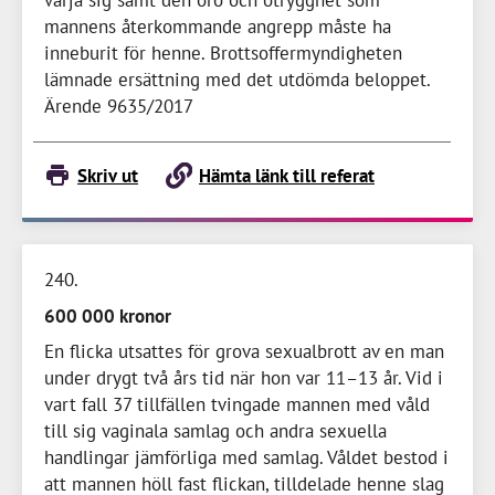
värja sig samt den oro och otrygghet som
mannens återkommande angrepp måste ha
inneburit för henne. Brottsoffermyndigheten
lämnade ersättning med det utdömda beloppet.
Ärende 9635/2017
Skriv ut
Hämta länk till referat
240
600 000 kronor
En flicka utsattes för grova sexualbrott av en man
under drygt två års tid när hon var 11–
13 år
. Vid i
vart fall 37 tillfällen tvingade mannen med våld
till sig vaginala samlag och andra sexuella
handlingar jämförliga med samlag. Våldet bestod i
att mannen höll fast flickan, tilldelade henne slag