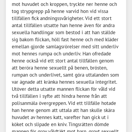
mot huvudet och kroppen, tryckte ner henne och
tog strypgrepp på henne varvid hon vid vissa
tillfällen fick andningssvårigheter. Vid ett stort
antal tillfällen utsatte han henne även för andra
sexuella handlingar som bestod i att han ställde
sig bakom flickan, höll fast henne och med kläder
emellan gjorde samlagsrörelser med sitt underliv
mot hennes rumpa och underliv. Han ofredade
henne också vid ett stort antal tillfällen genom
att beröra henne sexuellt på benen, brösten,
rumpan och underlivet, samt göra uttalanden som
var ägnade att kränka hennes sexuella integritet.
Utöver detta utsatte mannen flickan för våld vid
två tillfällen i syfte att hindra henne från att
polisanmäla övergreppen. Vid ett tillfälle hotade
han henne genom att uttala att han skulle skära
huvudet av hennes katt, varefter han gick ut i
köket och slipade en kniv. Tingsrätten dömde
mannen för grov våldtäkt mot barn, grovt sexuellt