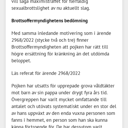
vill säga maximistraffet för flerfaldig
sexualbrottslighet av nu aktuellt slag.
Brottsoffermyndighetens bedömning
Med samma inledande motivering som i ärende
2968/2022 (stycke två och tre) finner
Brottsoffermyndigheten att pojken har rätt till
högre ersättning för kränkning än det utdömda
beloppet.
Läs referat för ärende 2968/2022
Pojken har utsatts för upprepade grova våldtäkter
mot barn av sin pappa under drygt fyra års tid.
Övergreppen har varit mycket omfattande till
antalet och utövats systematiskt under en stor del
av hans uppväxt av den enda vuxna personen som
fanns i hemmet, en person som han ska kunna
känna förtroende för. De har dessutom varit