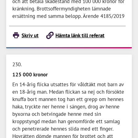
och att betala skadestånd med
100 000 kronor
för
kränkning. Brottsoffermyndigheten lämnade
ersättning med samma belopp. Ärende 4185/2019
Skriv ut
Hämta länk till referat
230
125 000 kronor
En
14-årig
flicka utsattes för våldtäkt mot barn av
en
18-årig
man. Medan flickan sa nej och försökte
knuffa bort mannen tog han ett grepp om hennes
haka, tryckte ner henne i sängen, drog av henne
byxorna och betvingade henne med sin
kroppstyngd medan han genomförde ett samlag
och penetrerade hennes slida med ett finger.
Hovrätten dömde mannen för brottet och att