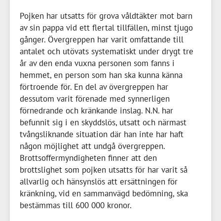
Pojken har utsatts för grova våldtäkter mot barn
av sin pappa vid ett flertal tillfällen, minst tjugo
gånger. Övergreppen har varit omfattande till
antalet och utövats systematiskt under drygt tre
år av den enda vuxna personen som fanns i
hemmet, en person som han ska kunna känna
förtroende för. En del av övergreppen har
dessutom varit förenade med synnerligen
förnedrande och kränkande inslag. N.N. har
befunnit sig i en skyddslös, utsatt och närmast
tvångsliknande situation där han inte har haft
någon möjlighet att undgå övergreppen.
Brottsoffermyndigheten finner att den
brottslighet som pojken utsatts för har varit så
allvarlig och hänsynslös att ersättningen för
kränkning, vid en sammanvägd bedömning, ska
bestämmas till
600 000 kronor
.