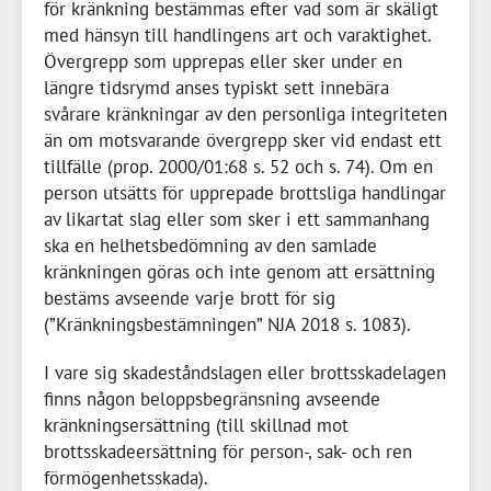
för kränkning bestämmas efter vad som är skäligt
med hänsyn till handlingens art och varaktighet.
Övergrepp som upprepas eller sker under en
längre tidsrymd anses typiskt sett innebära
svårare kränkningar av den personliga integriteten
än om motsvarande övergrepp sker vid endast ett
tillfälle (prop. 2000/01:68 s. 52 och s. 74). Om en
person utsätts för upprepade brottsliga handlingar
av likartat slag eller som sker i ett sammanhang
ska en helhetsbedömning av den samlade
kränkningen göras och inte genom att ersättning
bestäms avseende varje brott för sig
(”Kränkningsbestämningen” NJA 2018 s. 1083).
I vare sig skadeståndslagen eller brottsskadelagen
finns någon beloppsbegränsning avseende
kränkningsersättning (till skillnad mot
brottsskadeersättning för person-, sak- och ren
förmögenhetsskada).