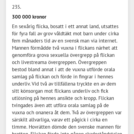
235
300 000 kronor
En sexårig flicka, bosatt i ett annat land, utsattes
för fyra fall av grov våldtäkt mot barn under cirka
fem månaders tid av en svensk man via internet.
Mannen förmådde två vuxna i flickans närhet att
genomföra grova sexuella övergrepp på flickan
och livestreama övergreppen. Övergreppen
bestod bland annat i att de vuxna utförde orala
samlag på flickan och förde in fingrar i hennes
underliv. Vid två av tillfällena tryckte en av dem
sitt könsorgan mot flickans underliv och fick
utlösning på hennes ansikte och kropp. Flickan
tvingades även att utföra orala samlag på de
vuxna och onanera åt dem. Två av övergreppen var
särskilt allvarliga, varav ett pågick i cirka en
timme. Hovrätten dömde den svenske mannen för