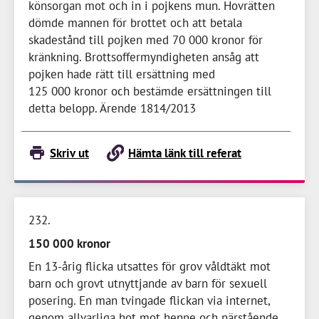
könsorgan mot och in i pojkens mun. Hovrätten
dömde mannen för brottet och att betala
skadestånd till pojken med
70 000 kronor
för
kränkning. Brottsoffermyndigheten ansåg att
pojken hade rätt till ersättning med
125 000 kronor
och bestämde ersättningen till
detta belopp. Ärende 1814/2013
Skriv ut
Hämta länk till referat
232
150 000 kronor
En
13-årig
flicka utsattes för grov våldtäkt mot
barn och grovt utnyttjande av barn för sexuell
posering. En man tvingade flickan via internet,
genom allvarliga hot mot henne och närstående,