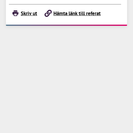
Skriv ut
Hämta länk till referat
Till Brottsoffermyndigheten.se