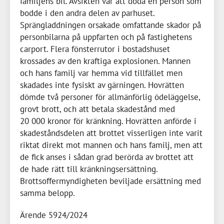
familjens bil. Avsikten var att döda en person som
bodde i den andra delen av parhuset.
Sprängladdningen orsakade omfattande skador på
personbilarna på uppfarten och på fastighetens
carport. Flera fönsterrutor i bostadshuset
krossades av den kraftiga explosionen. Mannen
och hans familj var hemma vid tillfället men
skadades inte fysiskt av gärningen. Hovrätten
dömde två personer för allmänförlig ödeläggelse,
grovt brott, och att betala skadestånd med
20 000 kronor
för kränkning. Hovrätten anförde i
skadeståndsdelen att brottet visserligen inte varit
riktat direkt mot mannen och hans familj, men att
de fick anses i sådan grad berörda av brottet att
de hade rätt till kränkningsersättning.
Brottsoffermyndigheten beviljade ersättning med
samma belopp.
Ärende 5924/2024