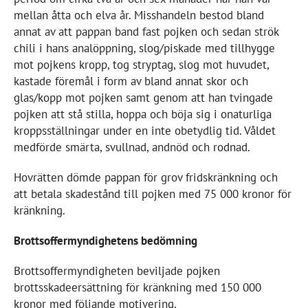
mellan åtta och elva år. Misshandeln bestod bland
annat av att pappan band fast pojken och sedan strök
chili i hans analöppning, slog/piskade med tillhygge
mot pojkens kropp, tog stryptag, slog mot huvudet,
kastade föremål i form av bland annat skor och
glas/kopp mot pojken samt genom att han tvingade
pojken att stå stilla, hoppa och böja sig i onaturliga
kroppsställningar under en inte obetydlig tid. Våldet
medförde smärta, svullnad, andnöd och rodnad.
Hovrätten dömde pappan för grov fridskränkning och
att betala skadestånd till pojken med 75 000 kronor för
kränkning.
Brottsoffermyndighetens bedömning
Brottsoffermyndigheten beviljade pojken
brottsskadeersättning för kränkning med 150 000
kronor med följande motivering.