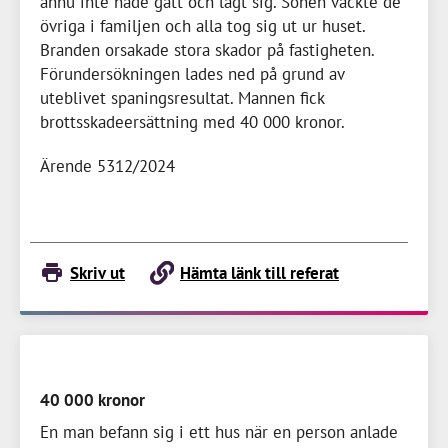
ännu inte hade gått och lagt sig. Sonen väckte de
övriga i familjen och alla tog sig ut ur huset.
Branden orsakade stora skador på fastigheten.
Förundersökningen lades ned på grund av
uteblivet spaningsresultat. Mannen fick
brottsskadeersättning med
40 000 kronor
.
Ärende 5312/2024
Skriv ut
Hämta länk till referat
40 000 kronor
En man befann sig i ett hus när en person anlade