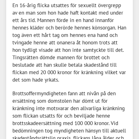
En
16-årig
flicka utsattes för sexuellt övergrepp
av en man som hon hade haft kontakt med under
ett års tid. Mannen förde in en hand innanför
hennes kläder och berörde hennes könsorgan. Han
tog även ett hårt tag om hennes ena hand och
tvingade henne att onanera åt honom trots att
hon tydligt visade att hon inte samtyckte till det.
Tingsrätten dömde mannen för brottet och
beslutade att han skulle betala skadestånd till
flickan med
20 000 kronor
för kränkning vilket var
det som hade yrkats.
Brottsoffermyndigheten fann att nivån på den
ersättning som domstolen har dömt ut för
kränkning inte motsvarar den allvarliga kränkning
som flickan utsatts för och beviljade henne
brottsskadeersättning med
100 000 kronor
. Vid
bedömningen tog myndigheten hänsyn till aktuell
skadeståndsrättslig praxis, flickans låga ålder och